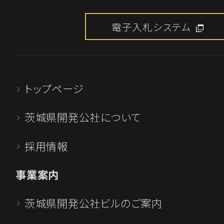
詳しくはこちら
電子入札システム
2025.08.18
一般競争入札のご案内
トップページ
「第76-39号 坂東山地区 道路改良
事（その１）」
茨城県開発公社について
「第76-40号 坂東山地区 流末整備
採用情報
詳しくはこちら
事業案内
茨城県開発公社ビルのご案内
2025.08.08
工事発注見通しの公表