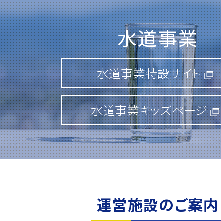
2026.02.02
一般競争入札のご案内
水道事業
「第65-278号 茨城中央工業団地 
工事」
水道事業特設サイト
詳しくはこちら
水道事業キッズページ
2026.01.08
一般競争入札のご案内
「第80-22号 ひたちなか地区(第2期
装・上下水道工事」
運営施設のご案内
「第76-44号 坂東山地区 交差点改