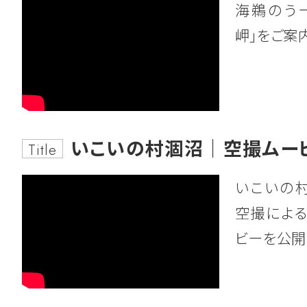
2026.07.06
工事発注見通しの公表
海鵜のう
2022.10.21
お知らせ
岬」をご案
フロンティアパーク坂東(坂東山地区)
ホームページをリニューアルしました。
注見通し(令和8年度第2四半期分)につ
今後ともよろしくお願いいたします。
とおりです。
令和8年度工事の発注見通し一覧(R8第
いこいの村涸沼｜空撮ムービ
Title
2022.09.05
お知らせ
東
いこいの
風水害を想定した防災訓練を実施しま
工事発注図(坂東)
空撮による
令和４年８月４日、開発公社では企業
ビーを公開
水害を想定した防災訓練を実施しました
2026.05.21
一般競争入札のご案内
詳しくはこちら
第83-7号 阿見実穀地区 伐木工事(そ