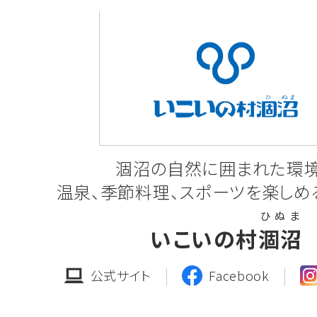
とおりです。
令和7年度工事の発注見通し一覧(R7第
東
工事発注図(坂東)
涸沼の自然に囲まれた環
2025.12.16
一般競争入札のご案内
温泉、季節料理、スポーツを楽しめ
ひ ぬ ま
「第68-207号 茨城中央工業団地(
いこいの村
涸沼
路改良舗装・上水整備工事(その2)」
公式サイト
Facebook
詳しくはこちら