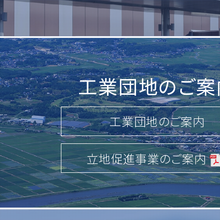
詳しくはこちら
2026.02.20
一般競争入札のご案内
工業団地のご案
「第68-208号 茨城中央工業団地(
路改良舗装・上水整備工事(その3)」
工業団地のご案内
「第68-209号 茨城中央工業団地(
路改良舗装・上水整備工事(その4)」
立地促進事業のご案内
詳しくはこちら