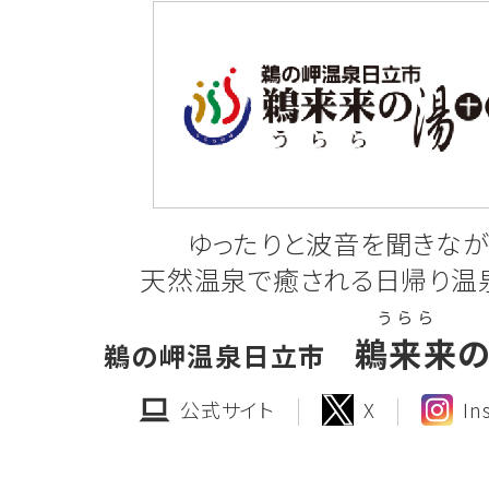
2025.12.12
工事発注見通しの公表
ひたちなか地区(第2期)に係る工事発注
7年度 第4四半期分)については、次のと
令和7年度工事の発注見通し一覧(R7
ゆったりと波音を聞きなが
天然温泉で癒される日帰り温
工事発注図(ひたちなか2期北側)
う ら ら
鵜来来
鵜の岬温泉日立市
公式サイト
X
In
2025.10.20
一般競争入札のご案内
「第68-205号 茨城中央工業団地(笠