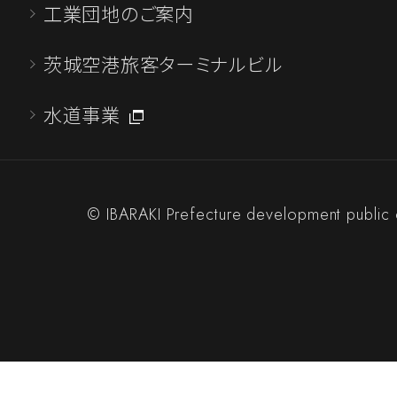
工業団地のご案内
フロンティアパーク坂東(坂東山地区)
注見通し(令和7年度第2四半期分)につ
茨城空港旅客ターミナルビル
とおりです。
水道事業
令和7年度工事の発注見通し一覧(R7第
東
工事発注図(坂東)
© IBARAKI Prefecture development public 
2025.07.03
一般競争入札のご案内
「第36-46号 稲敷工業団地 植栽工事
詳しくはこちら