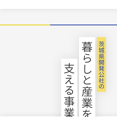
詳しくはこちら
2026.05.18
工事発注見通しの公表
阿見実穀地区に係る工事発注見通し(
1四半期分)については、次のとおりです
令和8年度工事の発注見通し一覧(R8第
見
工事発注図(阿見)