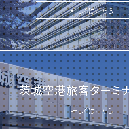
詳しくはこちら
詳しくはこちら
2026.02.27
一般競争入札のご案内
「第80-24号 ひたちなか地区(第2期)
「第67-199号 北浦複合団地 伐木
1)」
茨城空港旅客ターミ
「第67-200号 北浦複合団地 伐木
2)」
詳しくはこちら
「第67-201号 北浦複合団地 伐木
3)」