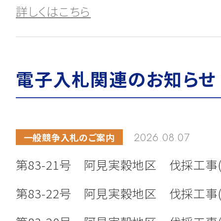
詳しくはこちら
2024.09.20
お知らせ
電子入札関連のお知らせ
「稲敷工業団地」土地売買契約締結に
詳しくはこちら
2026.08.07
一般競争入札のご案内
第83-21号 阿見実穀地区 伐採工事(
2024.01.10
公募のお知らせ
茨城空港ターミナルビルにおけるテ
第83-22号 阿見実穀地区 伐採工事(
（免税売店）の決定について