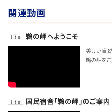
工事発注図(坂東)
詳しくはこちら
関連動画
令和8年度工事の発注見通し一覧(R8第
見
2022.12.06
鵜の岬へようこそ
お知らせ
工事発注図(阿見)
Title
「水道出前教室」
を開催しました！
美しい自
鵜の岬をご
2026.07.09
一般競争入札のご案内
2022.11.02
お知らせ
第76-53号 坂東山地区 植栽工事(区
詳しくはこちら
「建設フェスタ2022」
に出展しました
国民宿舎「鵜の岬」のご案内
Title