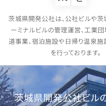
2026.03.31
一般競争入札のご案内
茨城県開発公社は、
公社ビルや茨
第76-48号 坂東山地区 造成工事(区
ーミナルビルの管理運営、
工業団
第76-49号 坂東山地区 造成工事(区
第76-50号 坂東山地区 上下水道
道事業、
宿泊施設や日帰り温泉施
詳しくはこちら
を行っております。
2026.03.4
一般競争入札のご案内
「第83-3号 圏央道ＩＣ周辺地区(そ
茨城県開発公社ビル
事」