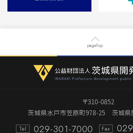
フロンティアパーク坂東(坂東山地区)
注見通し(令和7年度第3四半期分)につ
とおりです。
令和7年度工事の発注見通し一覧(R7第
pageTop
東
工事発注図(坂東)
2025.09.19
一般競争入札のご案内
〒310-0852
茨城県水戸市笠原町978-25
茨城県
「第68-206号 茨城中央工業団地（
路改良舗装工事」
029
029-301-7000
Tel
Fax