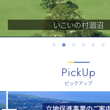
茨城県開発公社ビ
いこいの村涸沼
水戸浄水場
PickUp
ピックアップ