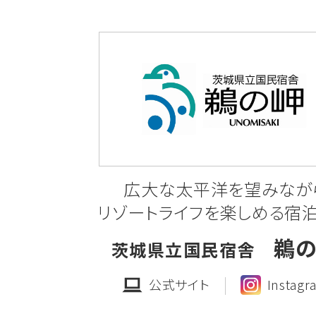
水道工事」
「第76-45号 坂東山地区 道路改良
道工事(その4)」
「第76-46号 坂東山地区 道路改良
道工事(その5)」
詳しくはこちら
広大な太平洋を望みなが
リゾートライフを楽しめる宿
2025.12.17
工事発注見通しの公表
鵜
茨城県立国民宿舎
フロンティアパーク坂東(坂東山地区)
公式サイト
Instagr
注見通し(令和7年度第4四半期分)につ