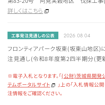
第83-20号 阿見実穀地区 伐採工事(
詳しくはこちら
詳しくはこちら
2023.03.08
お知らせ
2026.08.04
工事発注見通しの公表
「第99回 霞ヶ浦・北浦地域清掃大作
フロンティアパーク坂東(坂東山地区)
加しました。
注見通し(令和8年度第2四半期分(更新
実穀地区に係る工事発注見通し(令和
※電子入札となります。「
(公財)茨城県開発
半期分)については、次のとおりです。
2022.12.08
お知らせ
テムポータルサイト
」上の
「入札情報公開
令和8年度工事の発注見通し一覧(R8第
茨城県開発公社ビル デジタルサイネ
注情報をご確認ください。
新)坂東
載する広告主を募集しています